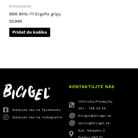
Komponenty
BBB BHG-71 Ergofix gripy
23,95
€
Pridať do košíka
KONTAKTUJTE NÁS
Infolinka/Predajňa:
051 - 748 29 45
Sledujte nás na Facebooku
bicigel@bicigel.sk
Sledujte nás na Instagrame
servis@bicigel.sk
Kpt. Nálepku 2
Prešov 080 01