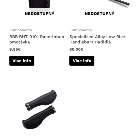
NEDOSTUPNÝ
NEDOSTUPNÝ
Komponenty
Komponenty
BBB BHT-0101 Raceribbon
Specialized Alloy Low Rise
omotávka
Handlebars riadidlá
9,95
€
60,00
€
Viac info
Viac info