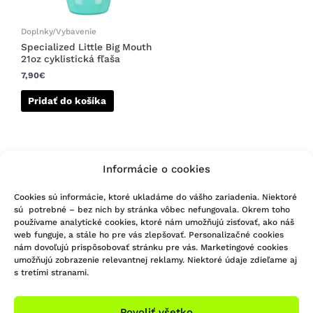
Doplnky/Vybavenie
Specialized Little Big Mouth
21oz cyklistická fľaša
7,90
€
Pridať do košíka
Informácie o cookies
Cookies sú informácie, ktoré ukladáme do vášho zariadenia. Niektoré
sú potrebné – bez nich by stránka vôbec nefungovala. Okrem toho
používame analytické cookies, ktoré nám umožňujú zisťovať, ako náš
KONTAKTUJTE NÁS
web funguje, a stále ho pre vás zlepšovať. Personalizačné cookies
nám dovoľujú prispôsobovať stránku pre vás. Marketingové cookies
Infolinka/Predajňa:
umožňujú zobrazenie relevantnej reklamy. Niektoré údaje zdieľame aj
s tretími stranami.
051 - 748 29 45
Sledujte nás na Facebooku
bicigel@bicigel.sk
Sledujte nás na Instagrame
servis@bicigel.sk
Povoliť všetko