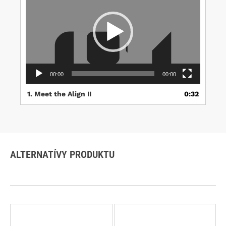
00:00
00:00
1.
Meet the Align II
0:32
ALTERNATÍVY PRODUKTU
Tento
Tento
produkt
produkt