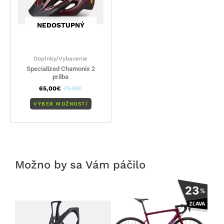
si
môžete
NEDOSTUPNÝ
vybrať
na
stránke
Doplnky/Vybavenie
produktu.
Specialized Chamonix 2
prilba
65,00
€
75,00
€
VÝBER MOŽNOSTÍ
Možno by sa Vám páčilo
Tento
23
%
produkt
ZĽAVA
má
viacero