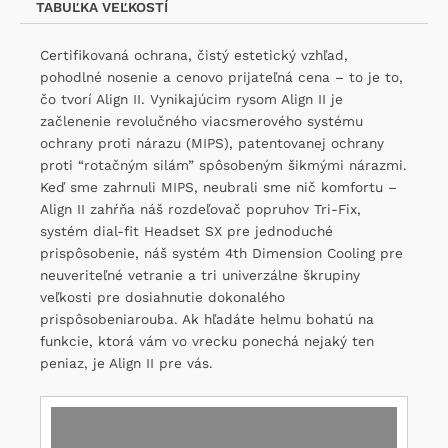
TABUĽKA VEĽKOSTÍ
Certifikovaná ochrana, čistý estetický vzhľad,
pohodlné nosenie a cenovo prijateľná cena – to je to,
čo tvorí Align II. Vynikajúcim rysom Align II je
začlenenie revolučného viacsmerového systému
ochrany proti nárazu (MIPS), patentovanej ochrany
proti “rotačným silám” spôsobeným šikmými nárazmi.
Keď sme zahrnuli MIPS, neubrali sme nič komfortu –
Align II zahŕňa náš rozdeľovač popruhov Tri-Fix,
systém dial-fit Headset SX pre jednoduché
prispôsobenie, náš systém 4th Dimension Cooling pre
neuveriteľné vetranie a tri univerzálne škrupiny
veľkosti pre dosiahnutie dokonalého
prispôsobeniarouba. Ak hľadáte helmu bohatú na
funkcie, ktorá vám vo vrecku ponechá nejaký ten
peniaz, je Align II pre vás.
Video
prehrávač