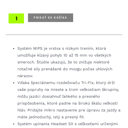
PRIDAŤ DO KOŠÍKA
Systém MIPS je vrstva s nízkym trením, ktorá
umožňuje kĺzavý pohyb 10 až 15 mm vo všetkých
smeroch. Štúdie ukazujú, že to znižuje niektoré
rotačné sily prenášané do mozgu počas uhlových
nárazov.
Vďaka špeciálnemu rozdeľovaču Tri-Fix, ktorý drží
vaše popruhy na mieste a trom veľkostiam škrupiny,
môžu jazdci dosiahnuť ľahkého a presného
prispôsobenia, ktoré padne na širokú škálu veľkostí
hláv. Pridajte mikro nastavenie pre úpravu za jazdy a
máte jednoduchý, istý a presný fit.
Systém upínania Headset SX s veľkosťami určenými