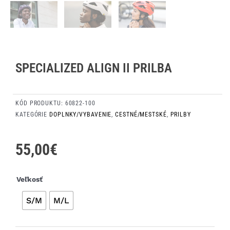
SPECIALIZED ALIGN II PRILBA
KÓD PRODUKTU:
60822-100
KATEGÓRIE
DOPLNKY/VYBAVENIE
,
CESTNÉ/MESTSKÉ
,
PRILBY
55,00
€
množstvo
Veľkosť
Specialized
S/M
M/L
Align
II
prilba