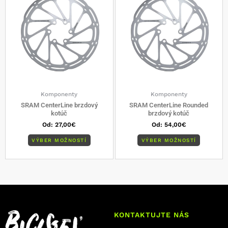
viacero
viacero
variantov.
varianto
Možnosti
Možnost
si
si
môžete
môžete
vybrať
vybrať
na
na
stránke
stránke
produktu.
produkt
Komponenty
Komponenty
SRAM CenterLine brzdový
SRAM CenterLine Rounded
kotúč
brzdový kotúč
Od:
27,00
€
Od:
54,00
€
VÝBER MOŽNOSTÍ
VÝBER MOŽNOSTÍ
KONTAKTUJTE NÁS