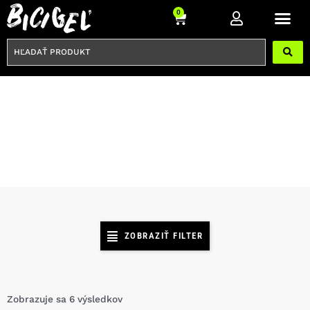
Preskočiť
Cart
0
na
obsah
HĽADAŤ
PRODUKT
BRZDOVÉ KOTÚČE
ZOBRAZIŤ FILTER
Zobrazuje sa 6 výsledkov