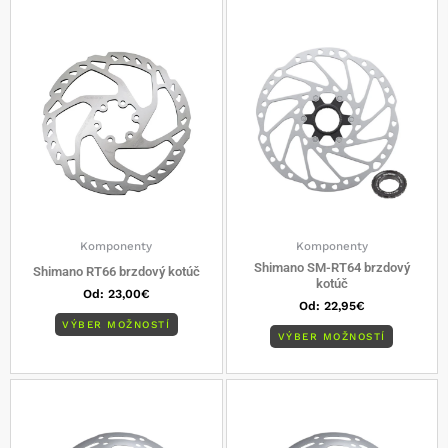
Tento
Tento
produkt
produkt
má
má
viacero
viacero
variantov.
varianto
Možnosti
Možnost
si
si
môžete
môžete
vybrať
vybrať
na
na
stránke
stránke
produktu.
produkt
Komponenty
Komponenty
Shimano SM-RT64 brzdový
Shimano RT66 brzdový kotúč
kotúč
Od:
23,00
€
Od:
22,95
€
VÝBER MOŽNOSTÍ
VÝBER MOŽNOSTÍ
Tento
Tento
produkt
produkt
má
má