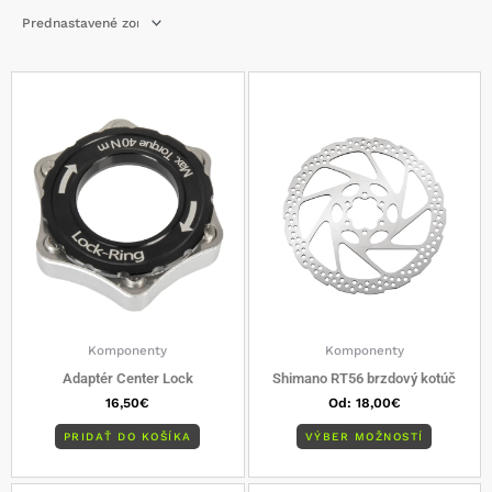
Tento
produkt
má
viacero
varianto
Možnost
si
môžete
vybrať
na
stránke
produkt
Komponenty
Komponenty
Adaptér Center Lock
Shimano RT56 brzdový kotúč
16,50
€
Od:
18,00
€
PRIDAŤ DO KOŠÍKA
VÝBER MOŽNOSTÍ